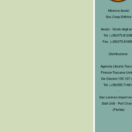
Minerva Assisi
Soc.Coop.Editrice
Assisi - Vicolo degli a
Tel. (+39)075.8123
Fax. (+39)075.8165
Distribuzione:
Agenzia Libraria Tos
Firenze-Toscana-Umb
Via Ciecioni 105-107 (
Tel. (+39)055.7146
-
San Lorenzo import-ex
Stati Uniti - Port Ora
(Florida)