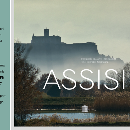
rchi
81
64
cana
ria
FI)
17
port
nge