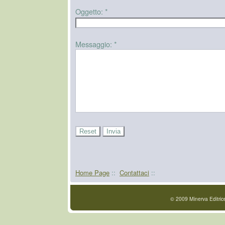
Oggetto:
*
Messaggio:
*
Home Page
::
Contattaci
::
© 2009 Minerva Editric